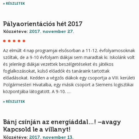
RÉSZLETEK
Pályaorientációs hét 2017
Közzétéve:
2017. november 27.
Az elmúlt 4 nap programjai elsősorban a 11-12. évfolyamosoknak
szóltak, de a 9-10 évfolyam diákjai sem maradtak ki. Iskolánk volt
és jelenlegi diákjai vezettek beszélgetéseket és játékos
foglalkozásokat, külső előadók és tanáraink tartottak
előadásokat. Kedden a végzős diákok egy csoportja a VIII. kerületi
Polgármesteri Hivatalba, egy másik csoport a Siemens logisztikai
központjába látogatott. A 9-10. …
RÉSZLETEK
Bánj csínján az energiáddal…! –avagy
Kapcsold le a villanyt!
Közzétéve:
2017. november 13.