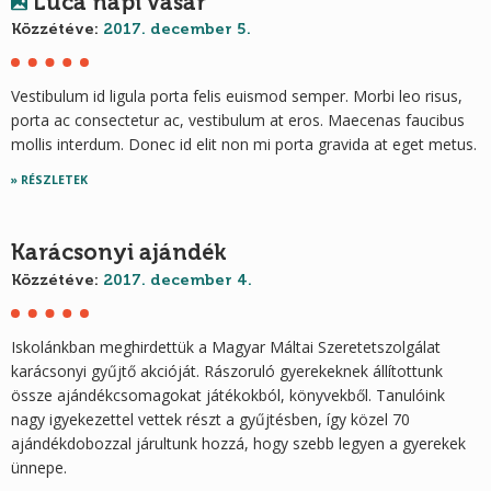
Luca napi vásár
Közzétéve:
2017. december 5.
Vestibulum id ligula porta felis euismod semper. Morbi leo risus,
porta ac consectetur ac, vestibulum at eros. Maecenas faucibus
mollis interdum. Donec id elit non mi porta gravida at eget metus.
RÉSZLETEK
Karácsonyi ajándék
Közzétéve:
2017. december 4.
Iskolánkban meghirdettük a Magyar Máltai Szeretetszolgálat
karácsonyi gyűjtő akcióját. Rászoruló gyerekeknek állítottunk
össze ajándékcsomagokat játékokból, könyvekből. Tanulóink
nagy igyekezettel vettek részt a gyűjtésben, így közel 70
ajándékdobozzal járultunk hozzá, hogy szebb legyen a gyerekek
ünnepe.