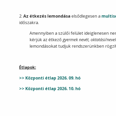
2.
Az étkezés lemondása
elsődlegesen a
multis
időszakra.
Amennyiben a szülői felület ideiglenesen ne
kérjük az étkező
gyermek nevét, oktatási/neve
lemondásokat tudjuk rendszerünkben rögzít
Étlapok:
>> Központi étlap 2026. 09. hó
>> Központi étlap 2026. 10. hó