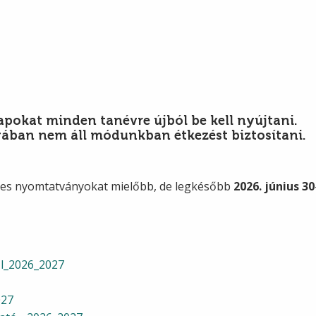
apokat minden tanévre újból be kell nyújtani.
nyában nem áll módunkban étkezést biztosítani.
éges nyomtatványokat mielőbb, de legkésőbb
2026. június 30
ől_2026_2027
027