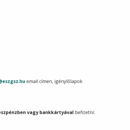
@eszgsz.hu
email címen, igénylőlapok
észpénzben vagy bankkártyával
befizetni: