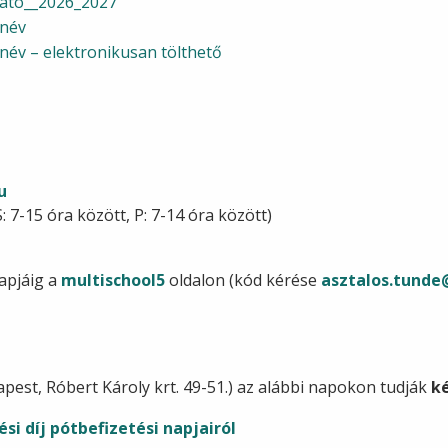
tató__2026_2027
anév
név – elektronikusan tölthető
u
7-15 óra között, P: 7-14 óra között)
apjáig a
multischool5
oldalon (kód kérése
asztalos.tunde
est, Róbert Károly krt. 49-51.) az alábbi napokon tudják
k
ési díj pótbefizetési napjairól