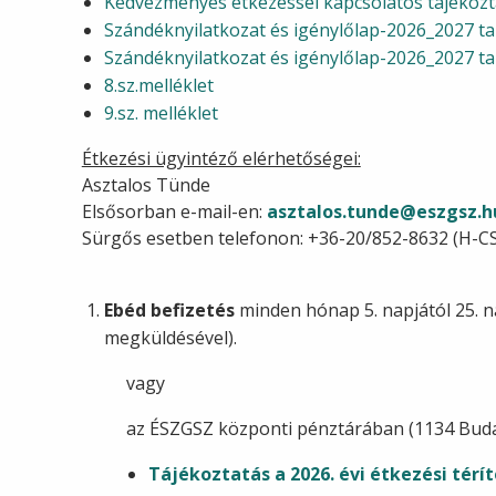
Kedvezményes étkezéssel kapcsolatos tájékoz
Szándéknyilatkozat és igénylőlap-2026_2027 t
Szándéknyilatkozat és igénylőlap-2026_2027 ta
8.sz.melléklet
9.sz. melléklet
Étkezési ügyintéző elérhetőségei:
Asztalos Tünde
Elsősorban e-mail-en:
asztalos.tunde@
eszgsz.h
Sürgős esetben telefonon: +36-20/852-8632 (H-CS: 
Ebéd befizetés
minden hónap 5. napjától 25. n
megküldésével).
vagy
az ÉSZGSZ központi pénztárában (1134 Budap
Tájékoztatás a 2026. évi étkezési térít