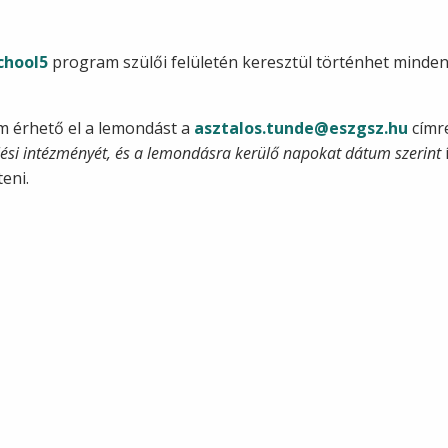
chool5
program szülői felületén keresztül történhet minde
m érhető el a lemondást a
asztalos.tunde@eszgsz.hu
címr
lési intézményét, és a lemondásra kerülő napokat dátum szerint
eni.