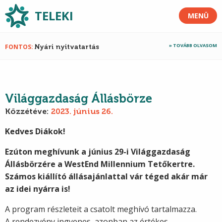
TELEKI
MENÜ
TOVÁBB OLVASOM
FONTOS
Nyári nyitvatartás
Világgazdaság Állásbörze
Közzétéve:
2023. június 26.
Kedves Diákok!
Ezúton meghívunk a június 29-i Világgazdaság
Állásbörzére a WestEnd Millennium Tetőkertre.
Számos kiállító állásajánlattal vár téged akár már
az idei nyárra is!
A program részleteit a csatolt meghívó tartalmazza.
A rendezvény ingyenes, azonban az értékes