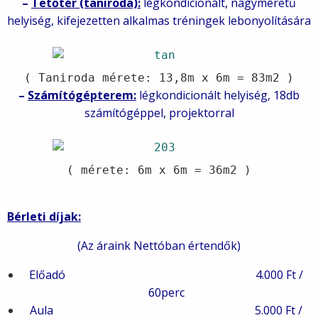
–
Tetőtér (taniroda):
légkondicionált, nagyméretű
helyiség, kifejezetten alkalmas tréningek lebonyolítására
( Taniroda mérete: 13,8m x 6m = 83m2 )
–
Számítógépterem:
légkondicionált helyiség, 18db
számítógéppel, projektorral
( mérete: 6m x 6m = 36m2 )
Bérleti díjak:
(Az áraink Nettóban értendők)
Előadó 4.000 Ft /
60perc
Aula 5.000 Ft /