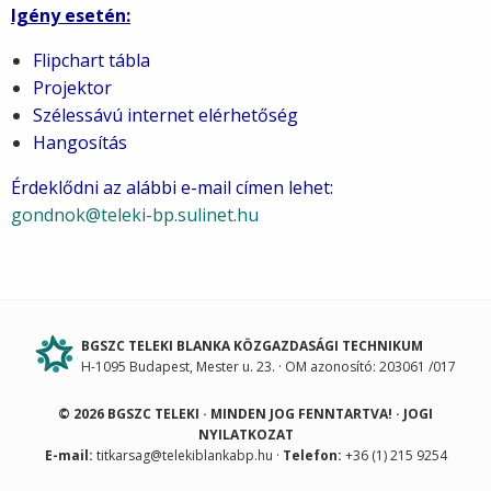
Igény esetén:
Flipchart tábla
Projektor
Szélessávú internet elérhetőség
Hangosítás
Érdeklődni az alábbi e-mail címen lehet:
gondnok@teleki-bp.sulinet.hu
BGSZC TELEKI BLANKA KÖZGAZDASÁGI TECHNIKUM
H-1095 Budapest, Mester u. 23. · OM azonosító: 203061 /017
© 2026 BGSZC TELEKI · MINDEN JOG FENNTARTVA! ·
JOGI
NYILATKOZAT
E-mail:
titkarsag@telekiblankabp.hu
·
Telefon:
+36 (1) 215 9254