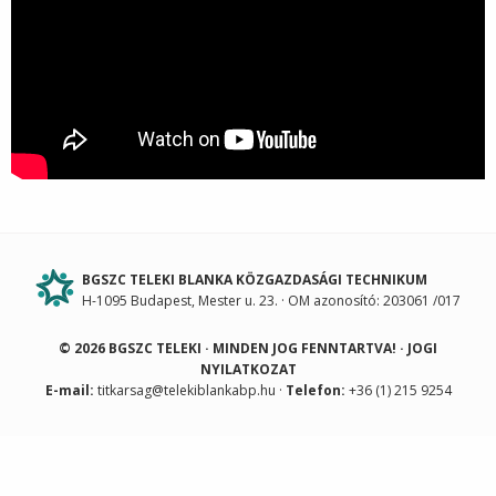
BGSZC TELEKI BLANKA KÖZGAZDASÁGI TECHNIKUM
H-1095 Budapest, Mester u. 23. · OM azonosító: 203061 /017
© 2026 BGSZC TELEKI · MINDEN JOG FENNTARTVA! ·
JOGI
NYILATKOZAT
E-mail:
titkarsag@telekiblankabp.hu
·
Telefon:
+36 (1) 215 9254