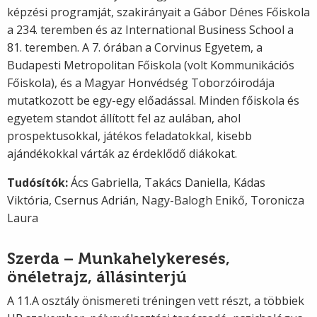
képzési programját, szakirányait a Gábor Dénes Főiskola
a 234. teremben és az International Business School a
81. teremben. A 7. órában a Corvinus Egyetem, a
Budapesti Metropolitan Főiskola (volt Kommunikációs
Főiskola), és a Magyar Honvédség Toborzóirodája
mutatkozott be egy-egy előadással. Minden főiskola és
egyetem standot állított fel az aulában, ahol
prospektusokkal, játékos feladatokkal, kisebb
ajándékokkal várták az érdeklődő diákokat.
Tudósítók:
Ács Gabriella, Takács Daniella, Kádas
Viktória, Csernus Adrián, Nagy-Balogh Enikő, Toronicza
Laura
Szerda – Munkahelykeresés,
önéletrajz, állásinterjú
A 11.A osztály önismereti tréningen vett részt, a többiek