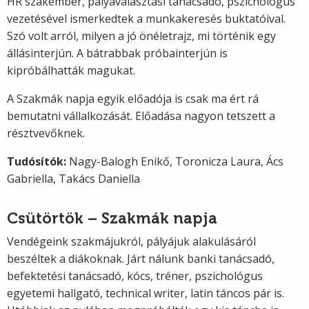
HR szakember, pályaválasztási tanácsadó, pszichológus
vezetésével ismerkedtek a munkakeresés buktatóival.
Szó volt arról, milyen a jó önéletrajz, mi történik egy
állásinterjún. A bátrabbak próbainterjún is
kipróbálhatták magukat.
A Szakmák napja egyik előadója is csak ma ért rá
bemutatni vállalkozását. Előadása nagyon tetszett a
résztvevőknek.
Tudósítók:
Nagy-Balogh Enikő, Toronicza Laura, Ács
Gabriella, Takács Daniella
Csütörtök – Szakmák napja
Vendégeink szakmájukról, pályájuk alakulásáról
beszéltek a diákoknak. Járt nálunk banki tanácsadó,
befektetési tanácsadó, kócs, tréner, pszichológus
egyetemi hallgató, technical writer, latin táncos pár is.