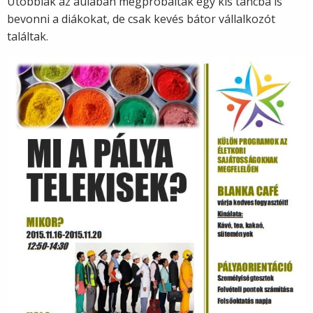
Utóbbiak az aulában megpróbálták egy kis táncba is
bevonni a diákokat, de csak kevés bátor vállalkozót
találtak.