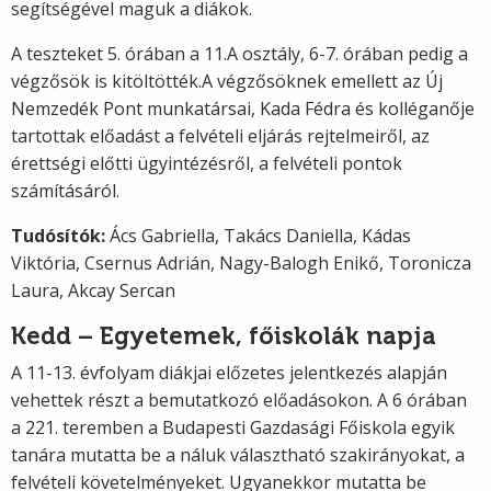
segítségével maguk a diákok.
A teszteket 5. órában a 11.A osztály, 6-7. órában pedig a
végzősök is kitöltötték.A végzősöknek emellett az Új
Nemzedék Pont munkatársai, Kada Fédra és kolléganője
tartottak előadást a felvételi eljárás rejtelmeiről, az
érettségi előtti ügyintézésről, a felvételi pontok
számításáról.
Tudósítók:
Ács Gabriella, Takács Daniella, Kádas
Viktória, Csernus Adrián, Nagy-Balogh Enikő, Toronicza
Laura, Akcay Sercan
Kedd – Egyetemek, főiskolák napja
A 11-13. évfolyam diákjai előzetes jelentkezés alapján
vehettek részt a bemutatkozó előadásokon. A 6 órában
a 221. teremben a Budapesti Gazdasági Főiskola egyik
tanára mutatta be a náluk választható szakirányokat, a
felvételi követelményeket. Ugyanekkor mutatta be