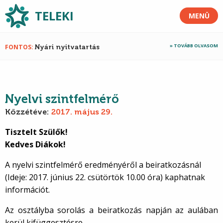
TELEKI
MENÜ
TOVÁBB OLVASOM
FONTOS
Nyári nyitvatartás
Nyelvi szintfelmérő
Közzétéve:
2017. május 29.
Tisztelt Szülők!
Kedves Diákok!
A nyelvi szintfelmérő eredményéről a beiratkozásnál
(Ideje: 2017. június 22. csütörtök 10.00 óra) kaphatnak
információt.
Az osztályba sorolás a beiratkozás napján az aulában
kerül kifüggesztésre.