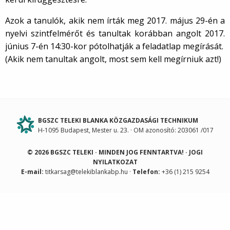
Azok a tanulók, akik nem írták meg 2017. május 29-én a
nyelvi szintfelmérőt és tanultak korábban angolt 2017.
június 7-én 14:30-kor pótolhatják a feladatlap megírását.
(Akik nem tanultak angolt, most sem kell megírniuk azt!)
BGSZC TELEKI BLANKA KÖZGAZDASÁGI TECHNIKUM
H-1095 Budapest, Mester u. 23. · OM azonosító: 203061 /017
© 2026 BGSZC TELEKI · MINDEN JOG FENNTARTVA! ·
JOGI
NYILATKOZAT
E-mail:
titkarsag@telekiblankabp.hu
·
Telefon:
+36 (1) 215 9254