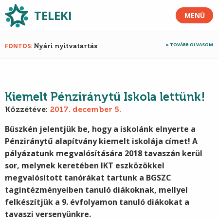
TELEKI
MENÜ
TOVÁBB OLVASOM
FONTOS
Nyári nyitvatartás
Kiemelt Pénziránytű Iskola lettünk!
Közzétéve:
2017. december 5.
Büszkén jelentjük be, hogy a iskolánk elnyerte a
Pénziránytű alapítvány kiemelt iskolája címet! A
pályázatunk megvalósítására 2018 tavaszán kerül
sor, melynek keretében IKT eszközökkel
megvalósított tanórákat tartunk a BGSZC
tagintézményeiben tanuló diákoknak, mellyel
felkészítjük a 9. évfolyamon tanuló diákokat a
tavaszi versenyünkre.