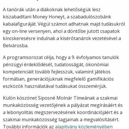
A tanórák után a diákoknak lehetőségük lesz
kiszabadítani Money Honeyt, a szabadulószobánk
kabala
figuráját. Végül számot adhatnak majd tudásukról
egy on-line versenyen, ahol a döntőbe jutott csapatok
kincskeresésre indulnak a kísérőtanárok vezetésével a
Belvárosba.
A programsorozat célja, hogy a 9. évfolyamos tanulók
pénzügyi érdeklődését, tudatosságát, ökonómiai
kompetenciáit tovább fejlesszük, valamint játékos
formában, generációjuknak megfelelő gamifikációs
eszközök használatával tudásukat összemérjük.
Külön köszönet Siposné Molnár Tímeának a szakmai
munkaközösség vezetőjének a pályázat megírásáért és
a lebonyolítás megszervezésének koordinációjáért és a
szakmai munkaközösség tagjainak a megvalósításért.
További információk az
alapítvány közleményében