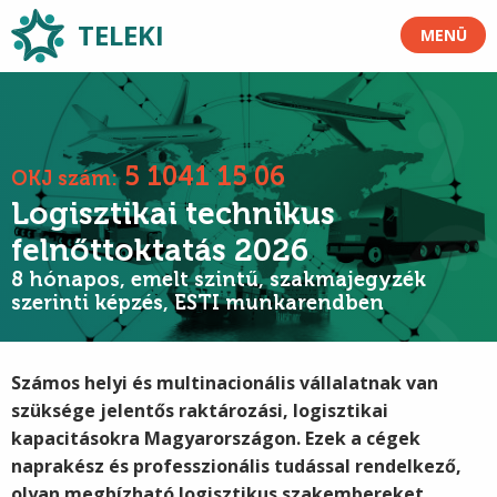
TELEKI
MENÜ
5 1041 15 06
OKJ szám:
Logisztikai technikus
felnőttoktatás 2026
8 hónapos, emelt szintű, szakmajegyzék
szerinti képzés, ESTI munkarendben
Számos helyi és multinacionális vállalatnak van
szüksége jelentős raktározási, logisztikai
kapacitásokra Magyarországon. Ezek a cégek
naprakész és professzionális tudással rendelkező,
olyan megbízható logisztikus szakembereket