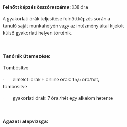
Felnőttképzés összóraszáma:
938 óra
A gyakorlati órák teljesítése felnőttképzés során a
tanuló saját munkahelyén vagy az intézmény által kijelölt
külső gyakorlati helyen történik.
Tanórák ütemezése:
Tömbösítve
· elméleti órák + online órák: 15,6 óra/hét,
tömbösítve
· gyakorlati órák: 7 óra /hét egy alkalom hetente
Ágazati alapvizsga: