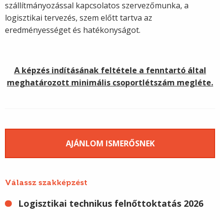
szállítmányozással kapcsolatos szervezőmunka, a
logisztikai tervezés, szem előtt tartva az
eredményességet és hatékonyságot.
A képzés indításának feltétele a fenntartó által
meghatározott minimális csoportlétszám megléte.
AJÁNLOM ISMERŐSNEK
Válassz szakképzést
Logisztikai technikus felnőttoktatás 2026